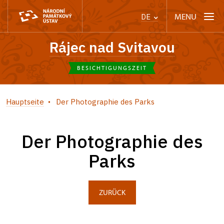
MENU
DE
Rájec nad Svitavou
BESICHTIGUNGSZEIT
Hauptseite
Der Photographie des Parks
Der Photographie des
Parks
ZURÜCK