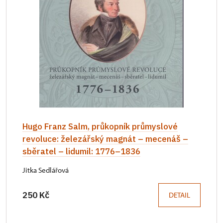
Hugo Franz Salm, průkopník průmyslové
revoluce: železářský magnát – mecenáš –
sběratel – lidumil: 1776–1836
Jitka Sedlářová
250 Kč
DETAIL