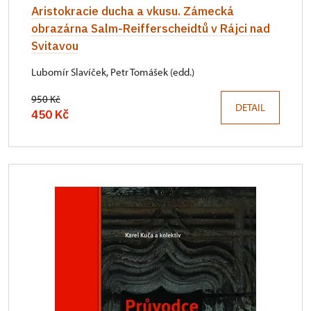
Aristokracie ducha a vkusu. Zámecká
obrazárna Salm-Reifferscheidtů v Rájci nad
Svitavou
Lubomír Slavíček, Petr Tomášek (edd.)
950 Kč
DETAIL
450 Kč