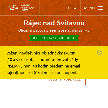
MENU
CS
Rájec nad Svitavou
Oficiální webová prezentace státního zámku
DNEŠNÍ NÁVŠTĚVNÍ DOBA
Vážení návštěvníci, objednávky skupin
Zámek Rájec nad Svitavou
Publikace
(10 a více osob) je nutné směrovat vždy
PÍSEMNĚ min. 48 hodin předem na email
E-shop
rajec@npu.cz. Děkujeme za pochopení.
VŠECHNY PUBLIKACE