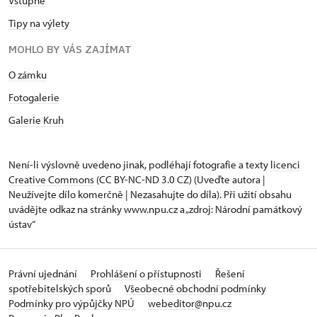
Vstupné
Tipy na výlety
MOHLO BY VÁS ZAJÍMAT
O zámku
Fotogalerie
Galerie Kruh
Není-li výslovně uvedeno jinak, podléhají fotografie a texty
licenci
Creative Commons
(CC BY-NC-ND 3.0 CZ) (Uveďte autora |
Neužívejte dílo komerčně | Nezasahujte do díla). Při užití obsahu
uvádějte odkaz na stránky www.npu.cz a „zdroj: Národní památkový
ústav“
Právní ujednání
Prohlášení o přístupnosti
Řešení
spotřebitelských sporů
Všeobecné obchodní podmínky
Podmínky pro výpůjčky NPÚ
webeditor@npu.cz