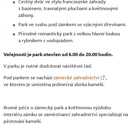
Čestný dvůr ve stylu francouzské zahrady
s bazénem, travnatými plochami a květinovými
záhony.
Park ve svahu pod zámkem se vzácnými dřevinami.
Přírodně romantický park s velkou hlavní loukou
a rybníkem s vodopádem.
Veřejnosti je park otevřen od 6.00 do 20.00 hodin.
V parku je nutné dodržovat návštěvní řád.
Pod parkem se nachází
zámecké zahradnictví
,
ve kterém je umístěna jedinečná sbírka kamélií.
Kromě péče o zámecký park a květinovou výzdobu
interiéru zámku se zaměstnanci zahradnictví specializují na
pěstování kamelií.