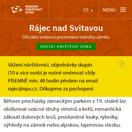
MENU
CS
Rájec nad Svitavou
Oficiální webová prezentace státního zámku
DNEŠNÍ NÁVŠTĚVNÍ DOBA
Vážení návštěvníci, objednávky skupin
Zámek Rájec nad Svitavou
(10 a více osob) je nutné směrovat vždy
Zámecké zahradnictví a park
Zámecký park
PÍSEMNĚ min. 48 hodin předem na email
Zámecký romantický park
rajec@npu.cz. Děkujeme za pochopení.
Během procházky zámeckým parkem z 19. století lze
obdivovat vzácné druhy stromů a keřů, romantická
zákoutí dubových lesů, prosluněné louky, rybníky,
výhledy na zámek nebo alpskou, tajemnou stezku.