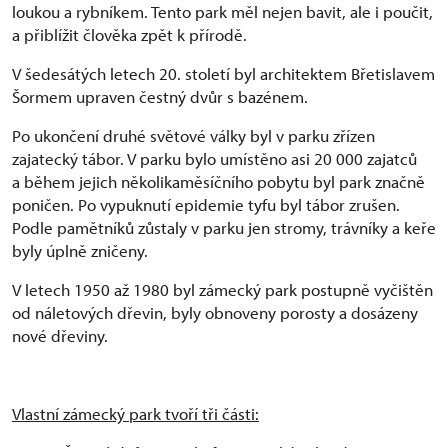
loukou a rybníkem. Tento park měl nejen bavit, ale i poučit,
a přiblížit člověka zpět k přírodě.
V šedesátých letech 20. století byl architektem Břetislavem
Šormem upraven čestný dvůr s bazénem.
Po ukončení druhé světové války byl v parku zřízen
zajatecký tábor. V parku bylo umístěno asi 20 000 zajatců
a během jejich několikaměsíčního pobytu byl park značně
poničen. Po vypuknutí epidemie tyfu byl tábor zrušen.
Podle pamětníků zůstaly v parku jen stromy, trávníky a keře
byly úplně zničeny.
V letech 1950 až 1980 byl zámecký park postupně vyčištěn
od náletových dřevin, byly obnoveny porosty a dosázeny
nové dřeviny.
Vlastní zámecký park tvoří tři části: