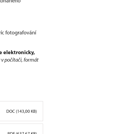
 konaného
íc fotografování
 elektronicky,
 v počítači, formát
DOC (143,00 KB)
PDF (637,67 KB)