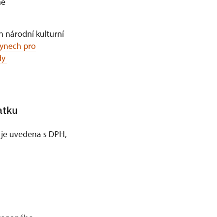
me
n národní kulturní
kynech pro
dy
atku
je uvedena s DPH,