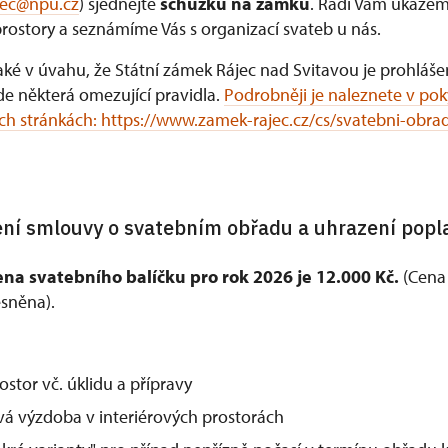
jec@npu.cz
) sjednejte
schůzku na zámku
. Rádi Vám ukáže
rostory a seznámíme Vás s organizací svateb u nás.
aké v úvahu, že Státní zámek Rájec nad Svitavou je prohláše
de některá omezující pravidla.
Podrobněji je naleznete v po
ch stránkách: https://www.zamek-rajec.cz/cs/svatebni-obra
ření smlouvy o svatebním obřadu a uhrazení popl
na svatebního balíčku pro rok 2026 je 12.000 Kč.
(Cena 
sněna).
stor vč. úklidu a přípravy
vá výzdoba v interiérových prostorách