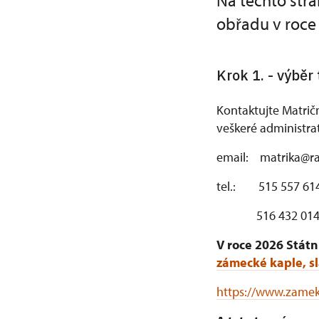
Na těchto strá
obřadu v roce
Krok 1. - výběr
Kontaktujte Matričn
veškeré administrat
email: matrika@raj
tel.: 515 557 614
516 432 014 (ús
V roce 2026 Stát
zámecké kaple, s
https://www.zamek-