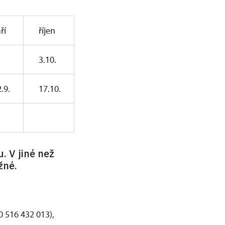
ří
říjen
3.10.
.9.
17.10.
. V jiné než
žné.
0 516 432 013),