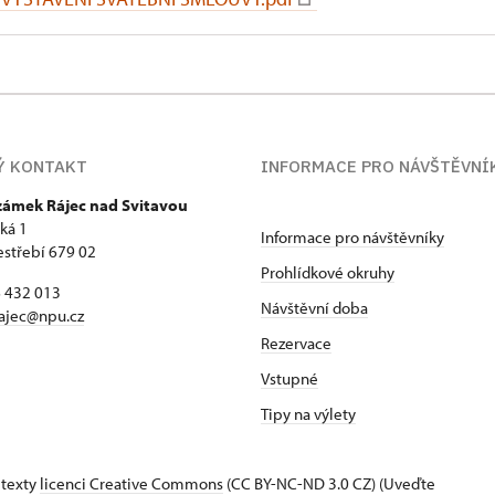
Ý KONTAKT
INFORMACE PRO NÁVŠTĚVNÍ
 zámek Rájec nad Svitavou
ká 1
Informace pro návštěvníky
estřebí 679 02
Prohlídkové okruhy
6 432 013
Návštěvní doba
ajec@npu.cz
Rezervace
Vstupné
Tipy na výlety
 texty
licenci Creative Commons
(CC BY-NC-ND 3.0 CZ) (Uveďte