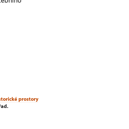
atebního
storické prostory
řad.