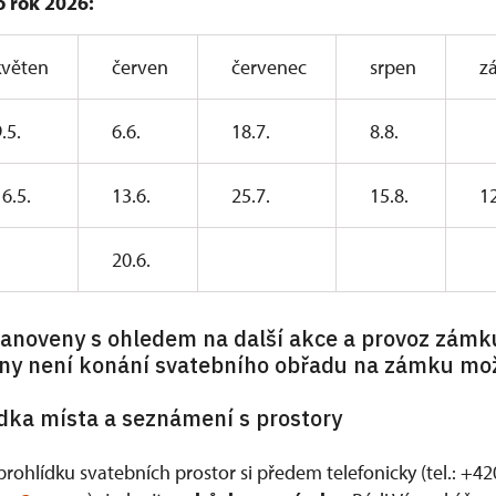
o rok 2026:
květen
červen
červenec
srpen
zá
.5.
6.6.
18.7.
8.8.
6.5.
13.6.
25.7.
15.8.
12
20.6.
anoveny s ohledem na další akce a provoz zámku
ny není konání svatebního obřadu na zámku mo
ídka místa a seznámení s prostory
rohlídku svatebních prostor si předem telefonicky (tel.: +42