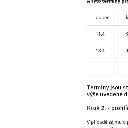
A tyto termíny pr
duben
11.4.
9
18.4.
1
Termíny jsou st
výše uvedené d
Krok 2. - prohl
V případě zájmu o p