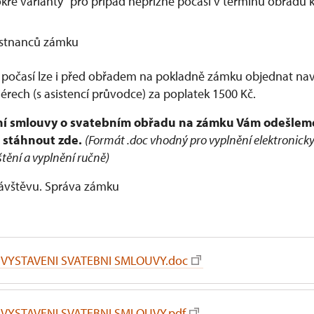
okré varianty" pro případ nepřízně počasí v termínu obřadu
ěstnanců zámku
 počasí lze i před obřadem na pokladně zámku objednat nav
riérech (s asistencí průvodce) za poplatek 1500 Kč.
ní smlouvy o svatebním obřadu na zámku Vám odešleme
 stáhnout zde.
(Formát .doc vhodný pro vyplnění elektronicky
štění a vyplnění ručně)
návštěvu. Správa zámku
VYSTAVENI SVATEBNI SMLOUVY.doc
VYSTAVENI SVATEBNI SMLOUVY.pdf