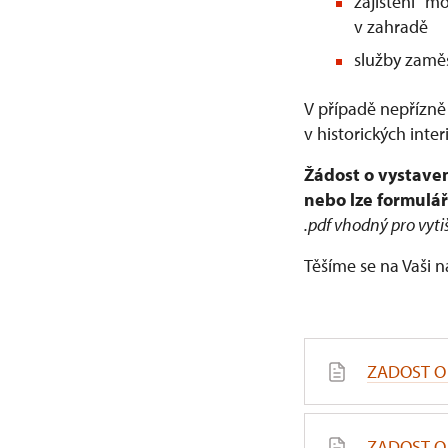
zajištění "m
v zahradě
služby zam
V případě nepřízně
v historických inte
Žádost o vystave
nebo lze formulář
.pdf vhodný pro vyti
Těšíme se na Vaši 
ZADOST O 
ZADOST O 