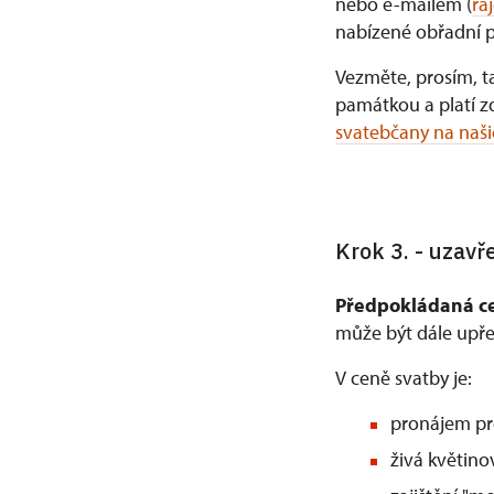
nebo e-mailem (
ra
nabízené obřadní p
Vezměte, prosím, t
památkou a platí z
svatebčany na naši
Krok 3. - uzav
Předpokládaná ce
může být dále upře
V ceně svatby je:
pronájem pro
živá květino