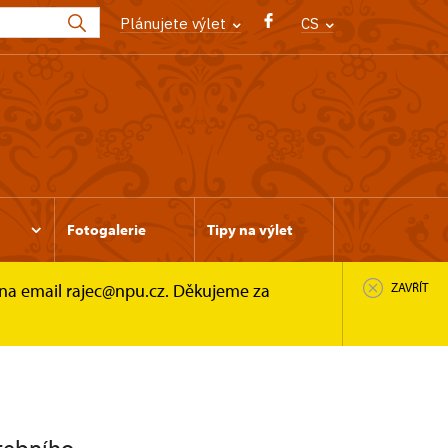
Plánujete výlet
CS
Fotogalerie
Tipy na výlet
 na email rajec@npu.cz. Děkujeme za
ZAVŘÍT