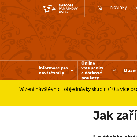
Novinky
A
Online
Informace pro
vstupenky
O zám
návštěvníky
a dárkové
poukazy
Vážení návštěvníci, objednávky skupin (10 a více 
Zámek Rájec nad Svitavou
Svatební obřady
Jak zař