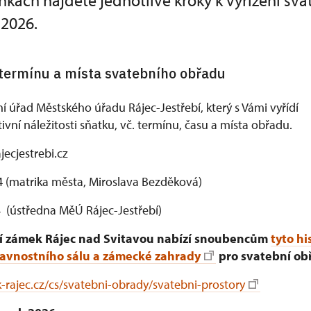
nkách najdete jednotlivé kroky k vyřízení sv
 2026.
 termínu a místa svatebního obřadu
í úřad Městského úřadu Rájec-Jestřebí, který s Vámi vyřídí
ivní náležitosti sňatku, vč. termínu, času a místa obřadu.
ecjestrebi.cz
 (matrika města, Miroslava Bezděková)
tředna MěÚ Rájec-Jestřebí)
ní zámek Rájec nad Svitavou nabízí snoubencům
tyto hi
lavnostního sálu a zámecké zahrady
pro svatební ob
rajec.cz/cs/svatebni-obrady/svatebni-prostory