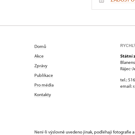
RYCHL
Domů
Akce
Státní
Blanens
Zprávy
Rájec-J
Publikace
tel.: 51
Pro média
email:
r
Kontakty
Není-li výslovně uvedeno jinak, podléhají fotografie a