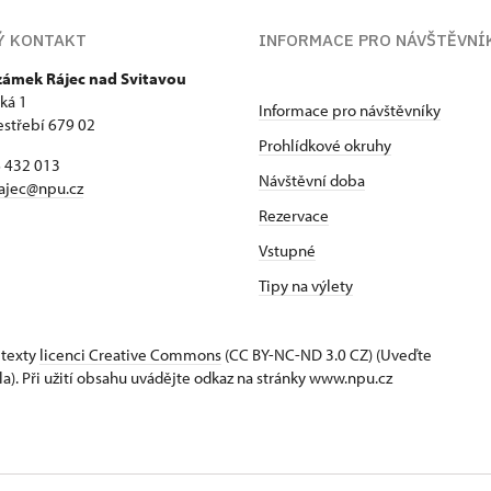
Ý KONTAKT
INFORMACE PRO NÁVŠTĚVNÍ
 zámek Rájec nad Svitavou
ká 1
Informace pro návštěvníky
estřebí 679 02
Prohlídkové okruhy
6 432 013
Návštěvní doba
ajec@npu.cz
Rezervace
Vstupné
Tipy na výlety
 texty
licenci Creative Commons
(CC BY-NC-ND 3.0 CZ) (Uveďte
la). Při užití obsahu uvádějte odkaz na stránky www.npu.cz