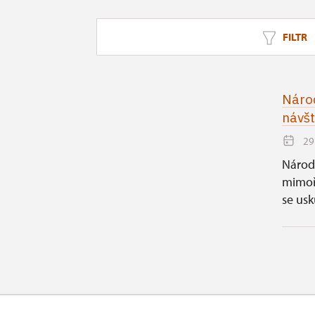
FILTR
Národ
návšt
29
Národ
mimoř
se usk