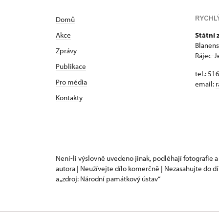
RYCHL
Domů
Akce
Státní
Blanens
Zprávy
Rájec-J
Publikace
tel.: 51
Pro média
email:
r
Kontakty
Není-li výslovně uvedeno jinak, podléhají fotografie a
autora | Neužívejte dílo komerčně | Nezasahujte do dí
a „zdroj: Národní památkový ústav“