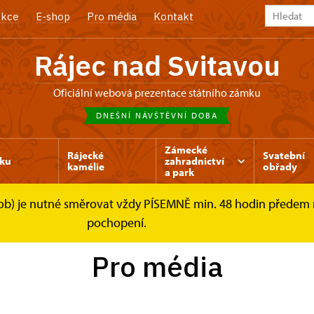
kce
E-shop
Pro média
Kontakt
Rájec nad Svitavou
Oficiální webová prezentace státního zámku
DNEŠNÍ NÁVŠTĚVNÍ DOBA
Zámecké
Rájecké
Svatební
ku
zahradnictví
kamélie
obřady
a park
osob) je nutné směrovat vždy PÍSEMNĚ min. 48 hodin předem
pochopení.
Pro média