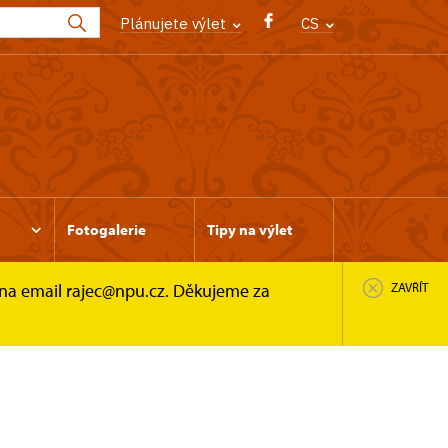
Plánujete výlet
CS
Fotogalerie
Tipy na výlet
 na email rajec@npu.cz. Děkujeme za
ZAVŘÍT