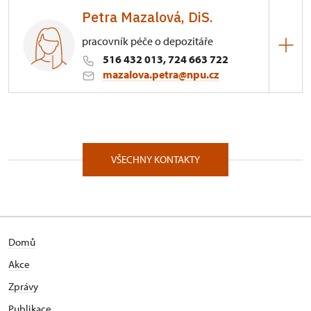
Petra Mazalová, DiS.
pracovník péče o depozitáře
516 432 013, 724 663 722
mazalova.petra@npu.cz
ÚPS v Kroměříži
Blanenská 1/, Rájec-Jestřebí 67902
VŠECHNY KONTAKTY
Domů
Akce
Zprávy
Publikace