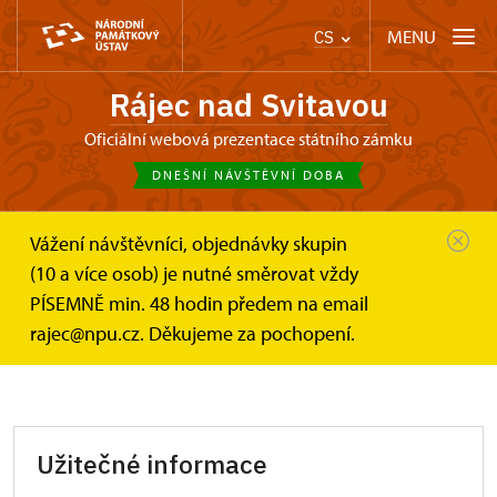
MENU
CS
Rájec nad Svitavou
Oficiální webová prezentace státního zámku
DNEŠNÍ NÁVŠTĚVNÍ DOBA
Vážení návštěvníci, objednávky skupin
Zámek Rájec nad Svitavou
Informace pro návštěvníky
(10 a více osob) je nutné směrovat vždy
PÍSEMNĚ min. 48 hodin předem na email
Informace pro návštěvníky
rajec@npu.cz. Děkujeme za pochopení.
Užitečné informace