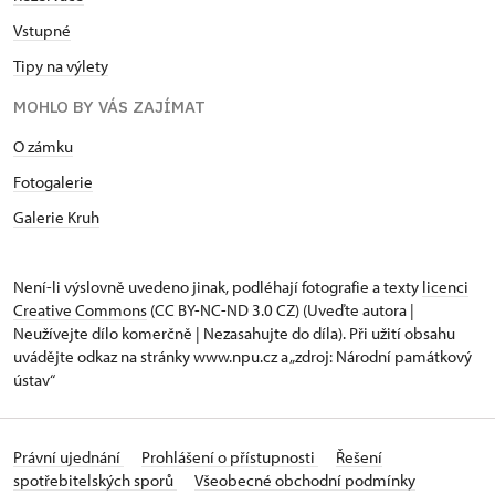
Vstupné
Tipy na výlety
MOHLO BY VÁS ZAJÍMAT
O zámku
Fotogalerie
Galerie Kruh
Není-li výslovně uvedeno jinak, podléhají fotografie a texty
licenci
Creative Commons
(CC BY-NC-ND 3.0 CZ) (Uveďte autora |
Neužívejte dílo komerčně | Nezasahujte do díla). Při užití obsahu
uvádějte odkaz na stránky www.npu.cz a „zdroj: Národní památkový
ústav“
Právní ujednání
Prohlášení o přístupnosti
Řešení
spotřebitelských sporů
Všeobecné obchodní podmínky