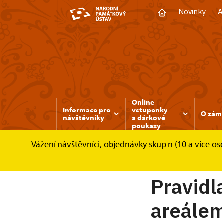
Novinky
A
Online
Informace pro
vstupenky
O zám
návštěvníky
a dárkové
poukazy
Vážení návštěvníci, objednávky skupin (10 a více 
Zámek Rájec nad Svitavou
Informace pro n
Pravidl
areále