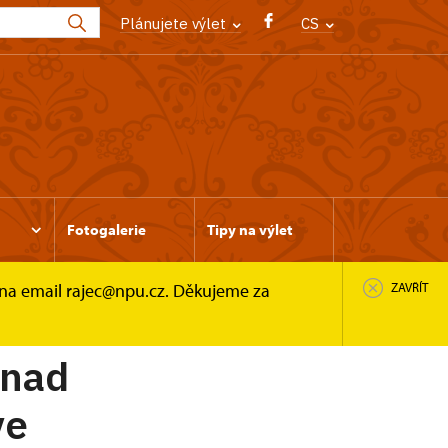
Plánujete výlet
CS
Fotogalerie
Tipy na výlet
 na email rajec@npu.cz. Děkujeme za
ZAVŘÍT
 nad
ve