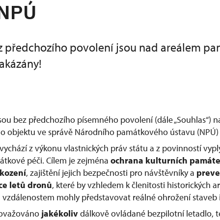
 NPÚ
z předchozího povolení jsou nad areálem p
akázány!
jsou bez předchozího písemného povolení (dále „Souhlas“) 
 objektu ve správě Národního památkového ústavu (NPÚ) 
vychází z výkonu vlastnických práv státu a z povinností vypl
átkové péči. Cílem je zejména
ochrana kulturních památ
škození
, zajištění jejich bezpečnosti pro návštěvníky a
preve
ce letů dronů
, které by vzhledem k členitosti historických
vzdálenostem mohly představovat reálné ohrožení staveb i
považováno
jakékoliv
dálkově ovládané bezpilotní letadlo, te