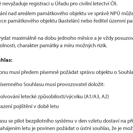
é nevyžaduje registraci u Úřadu pro civilní letectví ČR.
étání nad areálem památkového objektu ve správě NPÚ může
ávce památkového objektu (kastelán) nebo ředitel územní p
 vydat maximálně na dobu jednoho měsíce a je vždy posuzo
olnosti, charakter památky a míru možných rizik.
hlas:
ronu musí předem písemně požádat správu objektu o Souhla
ísemného Souhlasu musí provozovatel doložit:
olvování letecké způsobilosti/výcviku (A1/A3, A2)
azení pojištění v době letu
lasu se pilot bezpilotního systému v den vzletu dostaví na 
hájením letu je povinen požádat o ústní souhlas, že je možn