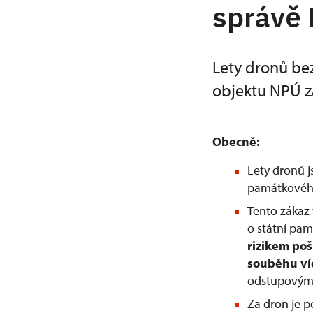
správě
Lety dronů be
objektu NPÚ z
Obecně:
Lety dronů 
památkového
Tento zákaz 
o státní pam
rizikem po
souběhu ví
odstupovým 
Za dron je 