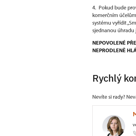
4. Pokud bude prov
komerčním účelům, 
systému vyřídit „S
sjednanou úhradu j
NEPOVOLENÉ PŘE
NEPRODLENĚ HLÁŠ
Rychlý ko
Nevíte si rady? Ne
M
v