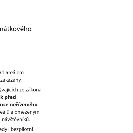
amátkového
nad areálem
zakázány.
ývajících ze zákona
ek před
nce neřízeného
 areálů a omezeným
 návštěvníků.
dy i bezpilotní