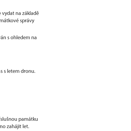
 vydat na základě
amátkové správy
ván s ohledem na
s s letem dronu.
příslušnou památku
o zahájit let.