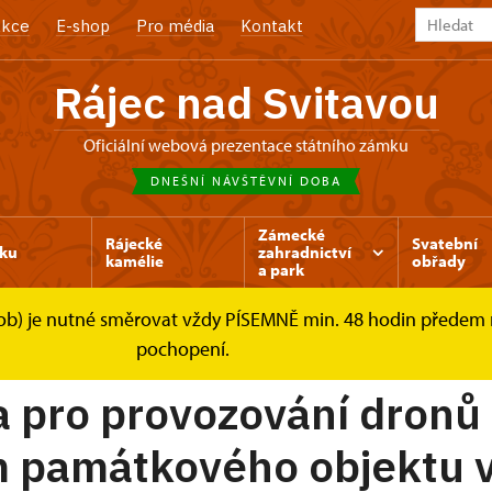
kce
E-shop
Pro média
Kontakt
Rájec nad Svitavou
Oficiální webová prezentace státního zámku
DNEŠNÍ NÁVŠTĚVNÍ DOBA
Zámecké
Rájecké
Svatební
ku
zahradnictví
kamélie
obřady
a park
osob) je nutné směrovat vždy PÍSEMNĚ min. 48 hodin předem
ávštěvníky
Drony
pochopení.
a pro provozování dronů
m památkového objektu 