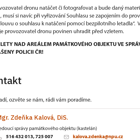
ozovatel dronu natáčet či fotografovat a bude daný materiá
musí si navíc při vyřizování Souhlasu se zapojením do pro
mlouvu o souhlasu k natáčení pomocí bezpilotního letadla“.
e provozovatel dronu povinen uhradit před vzletem.
LETY NAD AREÁLEM PAMÁTKOVÉHO OBJEKTU VE SPRÁ
ENY POLICII ČR!
ntakt
vadí, ozvěte se nám, rádi vám poradíme.
gr. Zdeňka Kalová, DiS.
edoucí správy památkového objektu (kastelán)
516 432 013, 725 007
kalova.zdenka@npu.cz