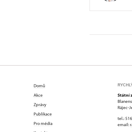
ÚPS v Kr
Blanenská
Vystudovala
studia nast
2009 – 2012
v Praze. Od
osmiletého p
mobiliáře, 
litomyšlské
RYCHL
Domů
správu Stát
Akce
Státní
Blanens
Zprávy
Rájec-J
Publikace
tel.: 51
Pro média
email:
r