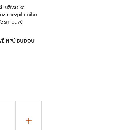
l užívat ke
vozu bezpilotního
 Ve smlouvě
VĚ NPÚ BUDOU