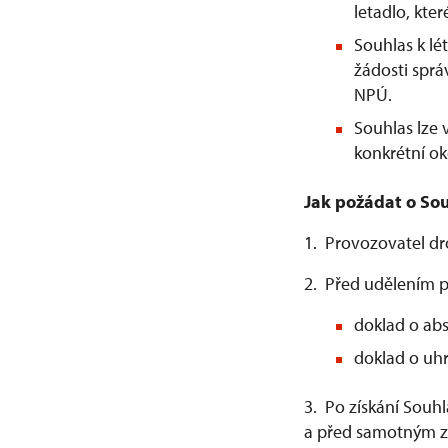
letadlo, kter
Souhlas k l
žádosti spr
NPÚ.
Souhlas lze
konkrétní ok
Jak požádat o Sou
1. Provozovatel d
2. Před udělením p
doklad o abs
doklad o uhr
3. Po získání Souh
a před samotným za