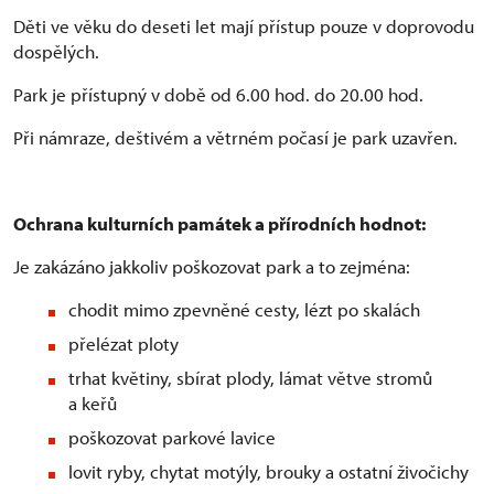
Děti ve věku do deseti let mají přístup pouze v doprovodu
dospělých.
Park je přístupný v době od 6.00 hod. do 20.00 hod.
Při námraze, deštivém a větrném počasí je park uzavřen.
Ochrana kulturních památek a přírodních hodnot:
Je zakázáno jakkoliv poškozovat park a to zejména:
chodit mimo zpevněné cesty, lézt po skalách
přelézat ploty
trhat květiny, sbírat plody, lámat větve stromů
a keřů
poškozovat parkové lavice
lovit ryby, chytat motýly, brouky a ostatní živočichy