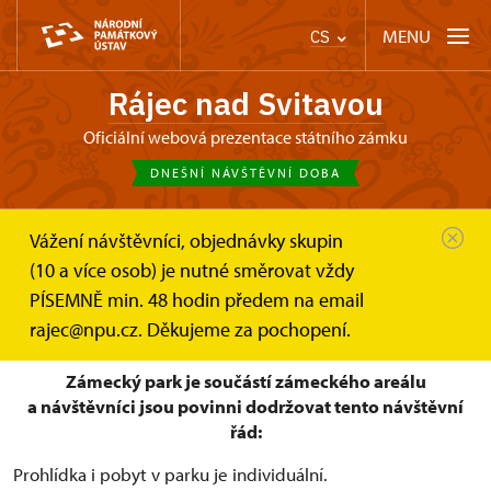
MENU
CS
Rájec nad Svitavou
Oficiální webová prezentace státního zámku
DNEŠNÍ NÁVŠTĚVNÍ DOBA
Vážení návštěvníci, objednávky skupin
Zámek Rájec nad Svitavou
(10 a více osob) je nutné směrovat vždy
Zámecké zahradnictví a park
Návštěvní řád parku
PÍSEMNĚ min. 48 hodin předem na email
Návštěvní řád zámeckého parku
rajec@npu.cz. Děkujeme za pochopení.
Zámecký park je součástí zámeckého areálu
a návštěvníci jsou povinni dodržovat tento návštěvní
řád:
Prohlídka i pobyt v parku je individuální.