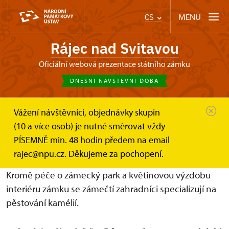
MENU
CS
Rájec nad Svitavou
Oficiální webová prezentace státního zámku
DNEŠNÍ NÁVŠTĚVNÍ DOBA
Vážení návštěvníci, objednávky skupin
Zámek Rájec nad Svitavou
(10 a více osob) je nutné směrovat vždy
Zámecké zahradnictví a park
Zámecké zahradnictví
PÍSEMNĚ min. 48 hodin předem na email
Zámecké zahradnictví
rajec@npu.cz. Děkujeme za pochopení.
Kromě péče o zámecký park a květinovou výzdobu
interiéru zámku se zámečtí zahradníci specializují na
pěstování kamélií.