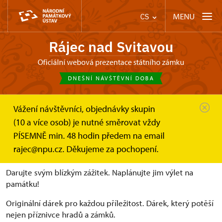
MENU
CS
Rájec nad Svitavou
Oficiální webová prezentace státního zámku
DNEŠNÍ NÁVŠTĚVNÍ DOBA
Vážení návštěvníci, objednávky skupin
Zámek Rájec nad Svitavou
(10 a více osob) je nutné směrovat vždy
Online vstupenky a dárkové poukazy
Dárkové poukazy
PÍSEMNĚ min. 48 hodin předem na email
Dárkové poukazy
rajec@npu.cz. Děkujeme za pochopení.
Darujte svým blízkým zážitek. Naplánujte jim výlet na
památku!
Originální dárek pro každou příležitost. Dárek, který potěší
nejen příznivce hradů a zámků.