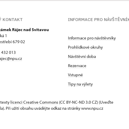
Ý KONTAKT
INFORMACE PRO NÁVŠTĚVNÍ
 zámek Rájec nad Svitavou
ká 1
Informace pro návštěvníky
estřebí 679 02
Prohlídkové okruhy
6 432 013
Návštěvní doba
ajec@npu.cz
Rezervace
Vstupné
Tipy na výlety
 texty
licenci Creative Commons
(CC BY-NC-ND 3.0 CZ) (Uveďte
la). Při užití obsahu uvádějte odkaz na stránky www.npu.cz