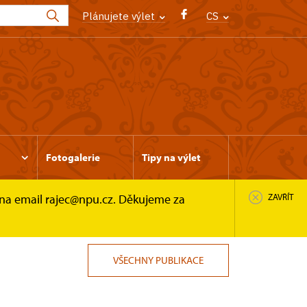
Plánujete výlet
CS
Fotogalerie
Tipy na výlet
 na email rajec@npu.cz. Děkujeme za
ZAVŘÍT
VŠECHNY PUBLIKACE