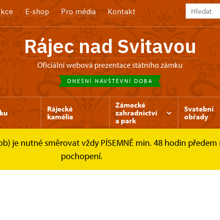
kce
E-shop
Pro média
Kontakt
Rájec nad Svitavou
Oficiální webová prezentace státního zámku
DNEŠNÍ NÁVŠTĚVNÍ DOBA
Zámecké
Rájecké
Svatební
ku
zahradnictví
kamélie
obřady
a park
osob) je nutné směrovat vždy PÍSEMNĚ min. 48 hodin předem
pochopení.