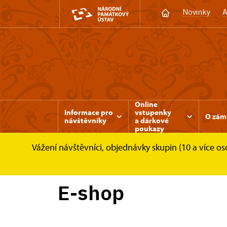
Novinky
A
Online
Informace pro
vstupenky
O zám
návštěvníky
a dárkové
poukazy
Vážení návštěvníci, objednávky skupin (10 a více 
Zámek Rájec nad Svitavou
Publikace
E-shop