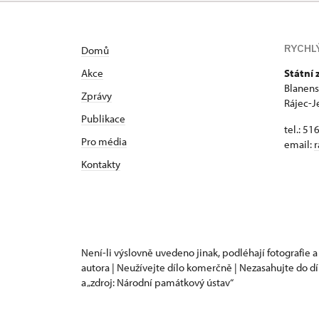
RYCHL
Domů
Akce
Státní
Blanens
Zprávy
Rájec-J
Publikace
tel.: 51
Pro média
email:
r
Kontakty
Není-li výslovně uvedeno jinak, podléhají fotografie a
autora | Neužívejte dílo komerčně | Nezasahujte do dí
a „zdroj: Národní památkový ústav“