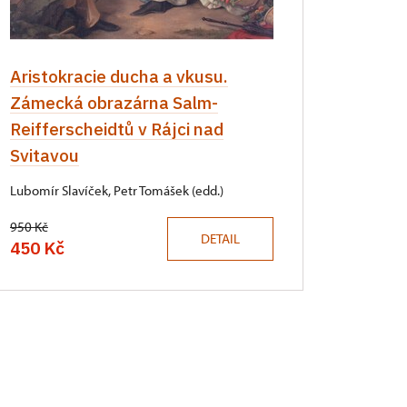
Aristokracie ducha a vkusu.
Zámecká obrazárna Salm-
Reifferscheidtů v Rájci nad
Svitavou
Lubomír Slavíček, Petr Tomášek (edd.)
950 Kč
DETAIL
450 Kč