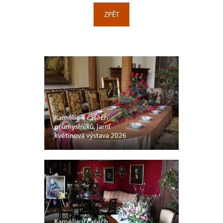
ZPĚT
Kamélie v časech
průmyslníků, jarní
květinová výstava 2026
Kamélie v časech