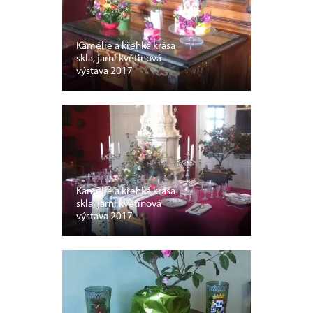
Kamélie a křehká krása
skla, jarní květinová
výstava 2017
Kamélie a křehká krása
skla, jarní květinová
výstava 2017