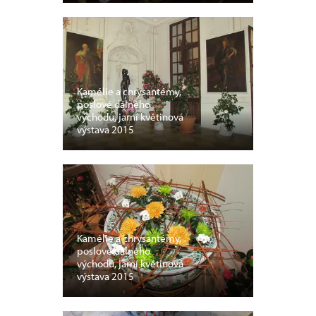
Kamélie a chrysantémy,
poslové dálného
východu, jarní květinová
výstava 2015
Kamélie a chrysantémy,
poslové dálného
východu, jarní květinová
výstava 2015