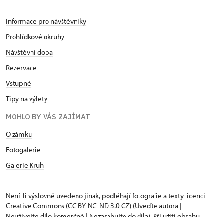
Informace pro návštěvníky
Prohlídkové okruhy
Návštěvní doba
Rezervace
Vstupné
Tipy na výlety
MOHLO BY VÁS ZAJÍMAT
O zámku
Fotogalerie
Galerie Kruh
Není-li výslovně uvedeno jinak, podléhají fotografie a texty
licenci
Creative Commons
(CC BY-NC-ND 3.0 CZ) (Uveďte autora |
Neužívejte dílo komerčně | Nezasahujte do díla). Při užití obsahu