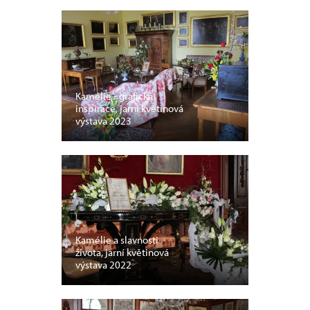
Kamélie - grafická
inspirace, jarní květinová
výstava 2023
Kamélie a slavnosti
života, jarní květinová
výstava 2022