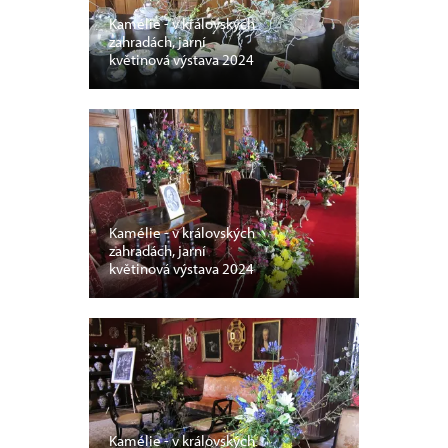
Kamélie - v královských
zahradách, jarní
květinová výstava 2024
Kamélie - v královských
zahradách, jarní
květinová výstava 2024
Kamélie - v královských