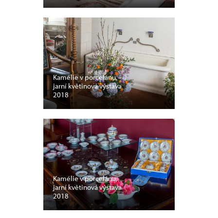
Kamélie v porcelánu,
jarní květinová výstava
2018
Kamélie v porcelánu,
jarní květinová výstava
2018