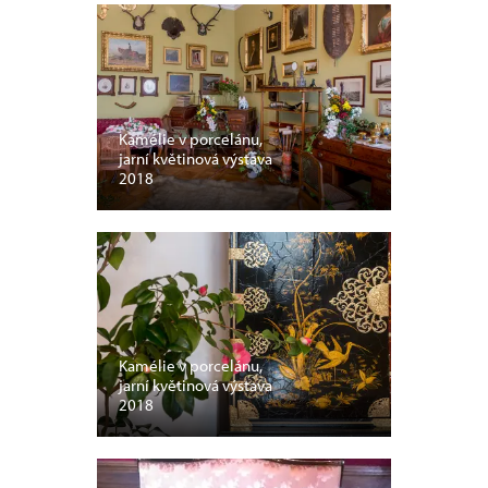
Kamélie v porcelánu,
jarní květinová výstava
2018
Kamélie v porcelánu,
jarní květinová výstava
2018