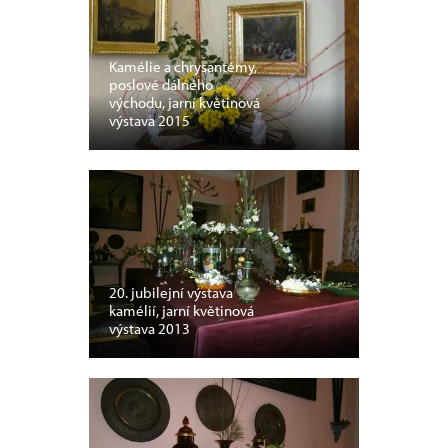
Kamélie a chrysantémy,
poslové dálného
východu, jarní květinová
výstava 2015
20. jubilejní výstava
kamélií, jarní květinová
výstava 2013