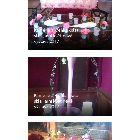
Kamélie a křehká krása
skla, jarní květinová
výstava 2017
Kamélie a křehká krása
skla, jarní květinová
výstava 2017