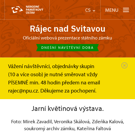
MENU
CS
Rájec nad Svitavou
Oficiální webová prezentace státního zámku
DNEŠNÍ NÁVŠTĚVNÍ DOBA
Vážení návštěvníci, objednávky skupin
Zámek Rájec nad Svitavou
Fotogalerie
Výstavy kamélií
(10 a více osob) je nutné směrovat vždy
PÍSEMNĚ min. 48 hodin předem na email
Výstavy kamélií
rajec@npu.cz. Děkujeme za pochopení.
Jarní květinová výstava.
Foto: Mirek Zavadil, Veronika Skálová, Zdeňka Kalová,
soukromý archiv zámku, Kateřina Faltová