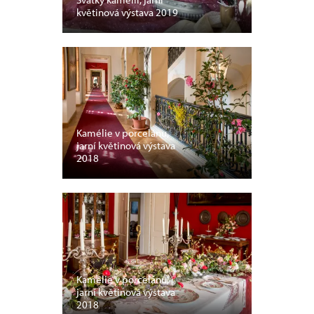
květinová výstava 2019
Kamélie v porcelánu,
jarní květinová výstava
2018
Kamélie v porcelánu,
jarní květinová výstava
2018