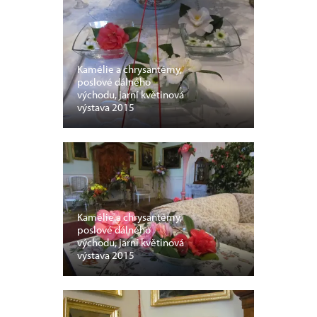
Kamélie a chrysantémy,
poslové dálného
východu, jarní květinová
výstava 2015
Kamélie a chrysantémy,
poslové dálného
východu, jarní květinová
výstava 2015